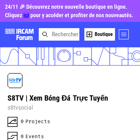
24/11 🎉 Découvrez notre nouvelle boutique en ligne.
Cliquez
ici
pour y accéder et profiter de nos nouveautés.
Boutique
S8TV | Xem Bóng Đá
Trực Tuyến
s8tvsocial
0
Projects
0
Events