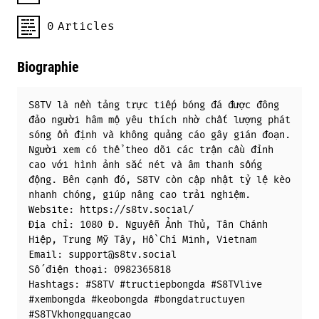
0
Articles
Biographie
S8TV là nền tảng trực tiếp bóng đá được đông
đảo người hâm mộ yêu thích nhờ chất lượng phát
sóng ổn định và không quảng cáo gây gián đoạn.
Người xem có thể theo dõi các trận cầu đỉnh
cao với hình ảnh sắc nét và âm thanh sống
động. Bên cạnh đó, S8TV còn cập nhật tỷ lệ kèo
nhanh chóng, giúp nâng cao trải nghiệm.
Website: https://s8tv.social/
Địa chỉ: 1080 Đ. Nguyễn Ảnh Thủ, Tân Chánh
Hiệp, Trung Mỹ Tây, Hồ Chí Minh, Vietnam
Email: support@s8tv.social
Số điện thoại: 0982365818
Hashtags: #S8TV #tructiepbongda #S8TVlive
#xembongda #keobongda #bongdatructuyen
#S8TVkhongquangcao