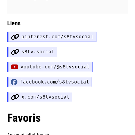
Liens
pinterest.com/s8tvsocial
s8tv.social
youtube.com/@s8tvsocial
facebook.com/s8tvsocial
x.com/s8tvsocial
Favoris
Aucun résultat trouvé.