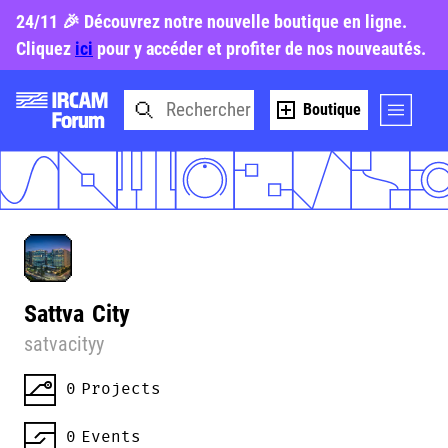
24/11 🎉 Découvrez notre nouvelle boutique en ligne.
Cliquez
ici
pour y accéder et profiter de nos nouveautés.
Boutique
Sattva
City
satvacityy
0
Projects
0
Events