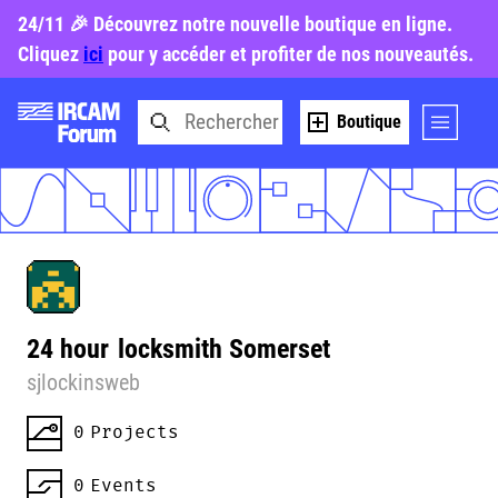
24/11 🎉 Découvrez notre nouvelle boutique en ligne.
Cliquez
ici
pour y accéder et profiter de nos nouveautés.
Boutique
24 hour
locksmith Somerset
sjlockinsweb
0
Projects
0
Events