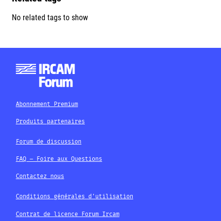
No related tags to show
Abonnement Premium
Produits partenaires
Forum de discussion
FAQ – Foire aux Questions
Contactez nous
Conditions générales d'utilisation
Contrat de licence Forum Ircam