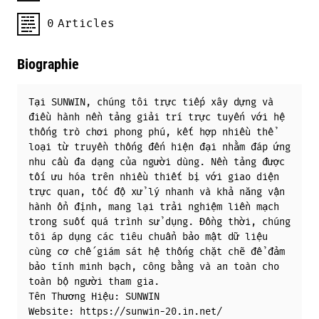
0
Articles
Biographie
Tại SUNWIN, chúng tôi trực tiếp xây dựng và
điều hành nền tảng giải trí trực tuyến với hệ
thống trò chơi phong phú, kết hợp nhiều thể
loại từ truyền thống đến hiện đại nhằm đáp ứng
nhu cầu đa dạng của người dùng. Nền tảng được
tối ưu hóa trên nhiều thiết bị với giao diện
trực quan, tốc độ xử lý nhanh và khả năng vận
hành ổn định, mang lại trải nghiệm liền mạch
trong suốt quá trình sử dụng. Đồng thời, chúng
tôi áp dụng các tiêu chuẩn bảo mật dữ liệu
cùng cơ chế giám sát hệ thống chặt chẽ để đảm
bảo tính minh bạch, công bằng và an toàn cho
toàn bộ người tham gia.
Tên Thương Hiệu: SUNWIN
Website: https://sunwin-20.in.net/