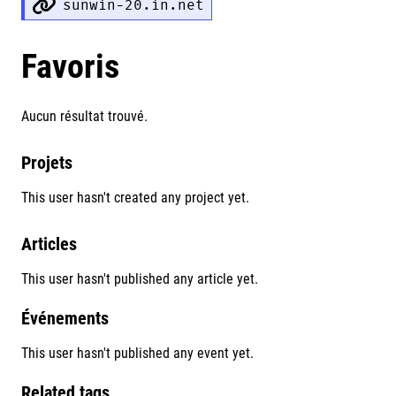
sunwin-20.in.net
Favoris
Aucun résultat trouvé.
Projets
This user hasn't created any project yet.
Articles
This user hasn't published any article yet.
Événements
This user hasn't published any event yet.
Related tags