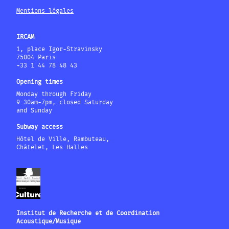
Mentions légales
IRCAM
1, place Igor-Stravinsky
75004 Paris
+33 1 44 78 48 43
Opening times
Monday through Friday
9:30am-7pm, closed Saturday
and Sunday
Subway access
Hôtel de Ville, Rambuteau,
Châtelet, Les Halles
Institut de Recherche et de Coordination
Acoustique/Musique