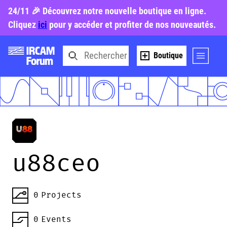
24/11 🎉 Découvrez notre nouvelle boutique en ligne.
Cliquez
ici
pour y accéder et profiter de nos nouveautés.
Boutique
u88ceo
0
Projects
0
Events