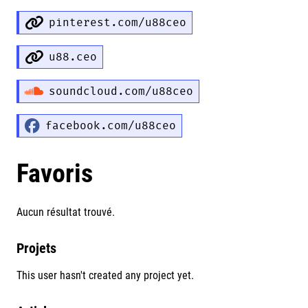
pinterest.com/u88ceo
u88.ceo
soundcloud.com/u88ceo
facebook.com/u88ceo
Favoris
Aucun résultat trouvé.
Projets
This user hasn't created any project yet.