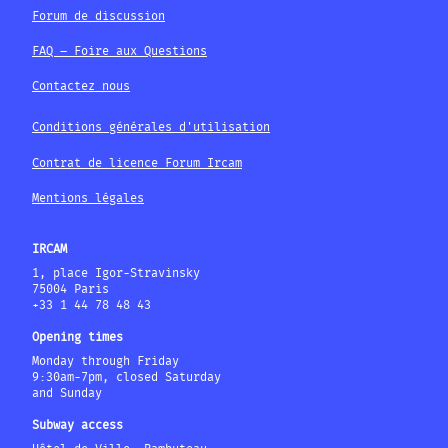
Forum de discussion
FAQ – Foire aux Questions
Contactez nous
Conditions générales d'utilisation
Contrat de licence Forum Ircam
Mentions légales
IRCAM
1, place Igor-Stravinsky
75004 Paris
+33 1 44 78 48 43
Opening times
Monday through Friday
9:30am-7pm, closed Saturday
and Sunday
Subway access