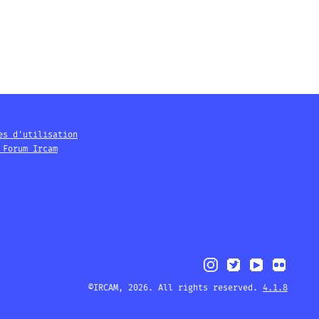
es d'utilisation
 Forum Ircam
©IRCAM, 2026. All rights reserved.
4.1.8