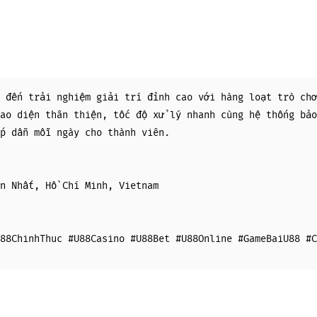
 đến trải nghiệm giải trí đỉnh cao với hàng loạt trò chơ
ao diện thân thiện, tốc độ xử lý nhanh cùng hệ thống bảo
ấp dẫn mỗi ngày cho thành viên.
ơn Nhất, Hồ Chí Minh, Vietnam
88ChinhThuc #U88Casino #U88Bet #U88Online #GameBaiU88 #C