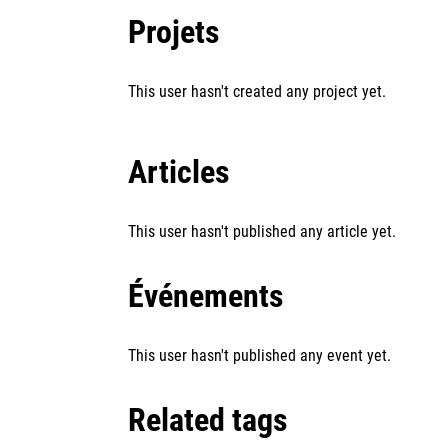
Projets
This user hasn't created any project yet.
Articles
This user hasn't published any article yet.
Événements
This user hasn't published any event yet.
Related tags