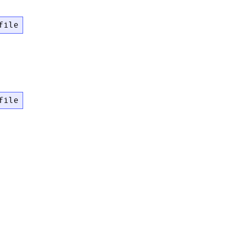
file
file