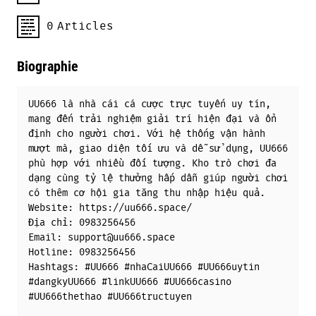
0
Articles
Biographie
UU666 là nhà cái cá cược trực tuyến uy tín,
mang đến trải nghiệm giải trí hiện đại và ổn
định cho người chơi. Với hệ thống vận hành
mượt mà, giao diện tối ưu và dễ sử dụng, UU666
phù hợp với nhiều đối tượng. Kho trò chơi đa
dạng cùng tỷ lệ thưởng hấp dẫn giúp người chơi
có thêm cơ hội gia tăng thu nhập hiệu quả.
Website: https://uu666.space/
Địa chỉ: 0983256456
Email: support@uu666.space
Hotline: 0983256456
Hashtags: #UU666 #nhaCaiUU666 #UU666uytin
#dangkyUU666 #linkUU666 #UU666casino
#UU666thethao #UU666tructuyen