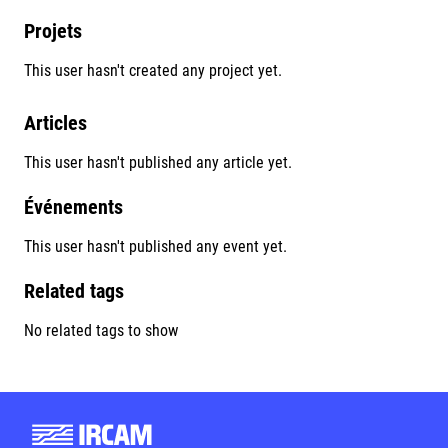
Projets
This user hasn't created any project yet.
Articles
This user hasn't published any article yet.
Événements
This user hasn't published any event yet.
Related tags
No related tags to show