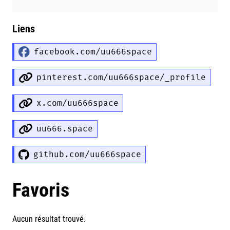
Liens
facebook.com/uu666space
pinterest.com/uu666space/_profile
x.com/uu666space
uu666.space
github.com/uu666space
Favoris
Aucun résultat trouvé.