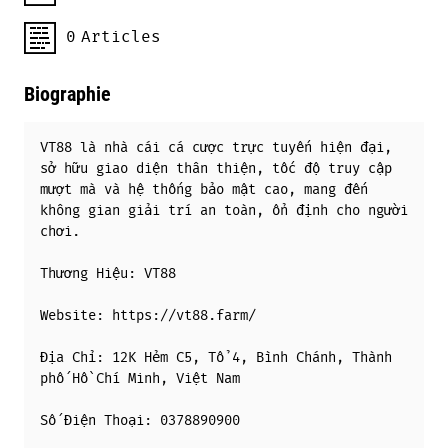
0
Articles
Biographie
VT88 là nhà cái cá cược trực tuyến hiện đại,
sở hữu giao diện thân thiện, tốc độ truy cập
mượt mà và hệ thống bảo mật cao, mang đến
không gian giải trí an toàn, ổn định cho người
chơi.
Thương Hiệu: VT88
Website: https://vt88.farm/
Địa Chỉ: 12K Hẻm C5, Tổ 4, Bình Chánh, Thành
phố Hồ Chí Minh, Việt Nam
Số Điện Thoại: 0378890900