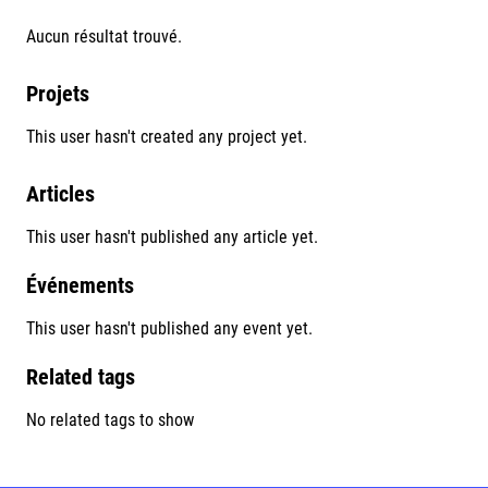
Aucun résultat trouvé.
Projets
This user hasn't created any project yet.
Articles
This user hasn't published any article yet.
Événements
This user hasn't published any event yet.
Related tags
No related tags to show