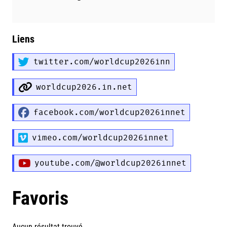
Liens
twitter.com/worldcup2026inn
worldcup2026.in.net
facebook.com/worldcup2026innet
vimeo.com/worldcup2026innet
youtube.com/@worldcup2026innet
Favoris
Aucun résultat trouvé.