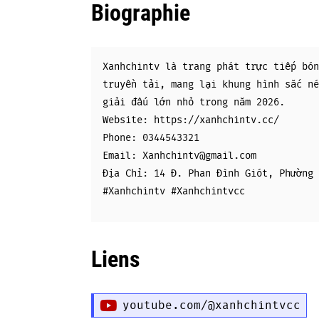
Biographie
Xanhchintv là trang phát trực tiếp bón
truyền tải, mang lại khung hình sắc né
giải đấu lớn nhỏ trong năm 2026.
Website: https://xanhchintv.cc/
Phone: 0344543321
Email: Xanhchintv@gmail.com
Địa Chỉ: 14 Đ. Phan Đình Giót, Phường 
#Xanhchintv #Xanhchintvcc
Liens
youtube.com/@xanhchintvcc