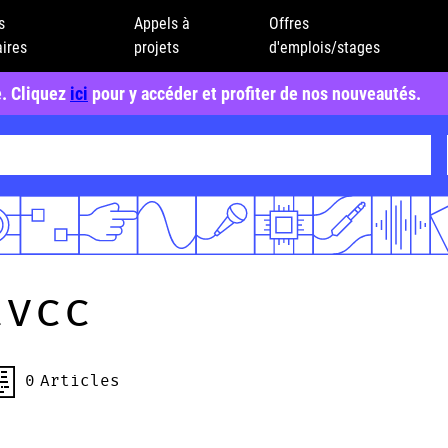
s
Appels à
Offres
ires
projets
d'emplois/stages
e. Cliquez
ici
pour y accéder et profiter de nos nouveautés.
tvcc
0
Articles