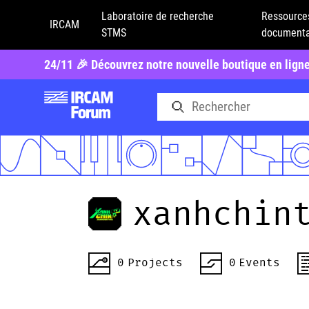
Laboratoire de recherche
Ressource
IRCAM
STMS
documenta
24/11 🎉 Découvrez notre nouvelle boutique en lign
xanhchin
0
Projects
0
Events