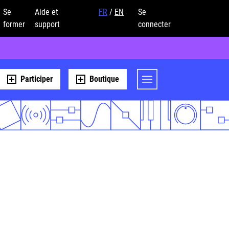
Se
Aide et
FR
/
EN
Se
former
support
connecter
Participer
Boutique