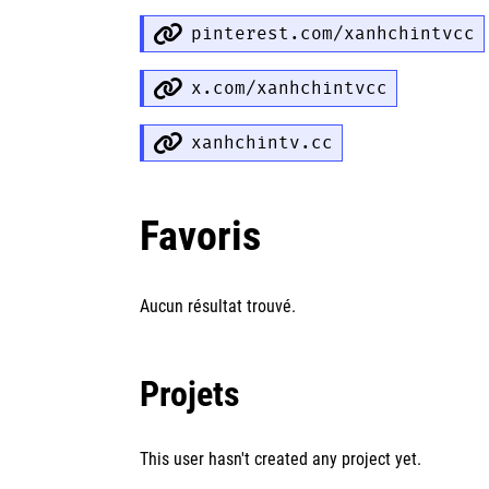
pinterest.com/xanhchintvcc
x.com/xanhchintvcc
xanhchintv.cc
Favoris
Aucun résultat trouvé.
Projets
This user hasn't created any project yet.