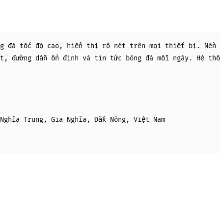
g đá tốc độ cao, hiển thị rõ nét trên mọi thiết bị. Nền 
t, đường dẫn ổn định và tin tức bóng đá mỗi ngày. Hệ thố
Nghĩa Trung, Gia Nghĩa, Đắk Nông, Việt Nam