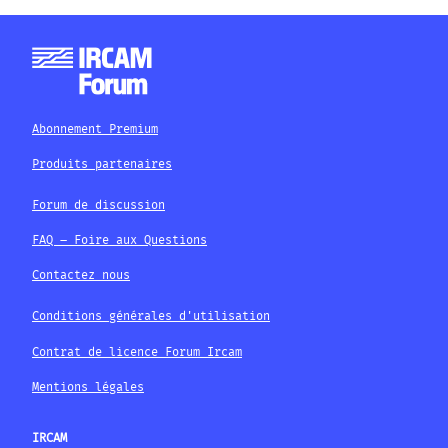
Abonnement Premium
Produits partenaires
Forum de discussion
FAQ – Foire aux Questions
Contactez nous
Conditions générales d'utilisation
Contrat de licence Forum Ircam
Mentions légales
IRCAM