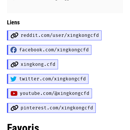
Liens
reddit.com/user/xingkongcfd
facebook.com/xingkongcfd
xingkong.cfd
twitter.com/xingkongcfd
youtube.com/@xingkongcfd
pinterest.com/xingkongcfd
Favoris