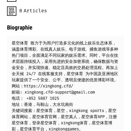
0
Articles
Biographie
星空体育 致力于为用户打造多元化的线上娱乐生态体系，
涵盖体育博彩、在线真人娱乐、电子游戏、捕鱼游戏等多种
热门项目，全面满足不同玩家的娱乐需求。同时，平台在技
术层面持续投入，采用先进的安全加密系统，确保数据与资
金安全，并实现快速、稳定且高效的交易处理流程。再加上
全天候 24/7 在线客服支持，星空体育 为中国及亚洲地区
玩家提供了一个安全、公平、透明且便捷的优质博彩环境。
网站：https://xingkong.cfd/
邮箱: xingkong.cfd-support@gmail.com
电话： +852 5887 1025
地址：香港，马鞍山，大水坑南街
关键词搜索：星空体育，星空，xingkong sports，星空
体育网站，星空体育官网，星空真人，星空体育APP，注册
星空体育，登录星空体育，xingkong体育，星空体育博
彩，星空体育平台，xingkonggames。