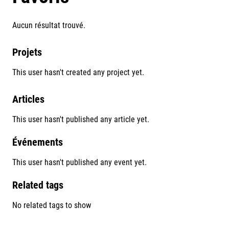
Aucun résultat trouvé.
Projets
This user hasn't created any project yet.
Articles
This user hasn't published any article yet.
Événements
This user hasn't published any event yet.
Related tags
No related tags to show