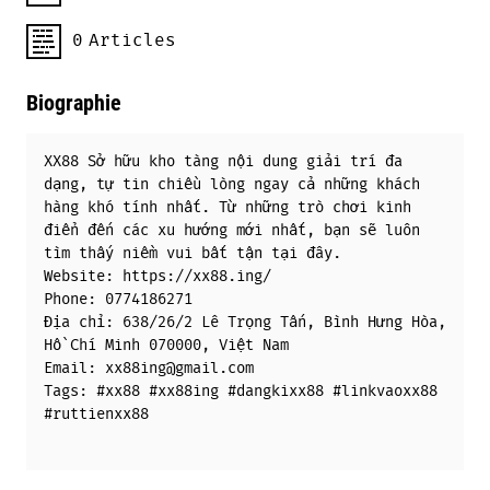
0
Articles
Biographie
XX88 Sở hữu kho tàng nội dung giải trí đa
dạng, tự tin chiều lòng ngay cả những khách
hàng khó tính nhất. Từ những trò chơi kinh
điển đến các xu hướng mới nhất, bạn sẽ luôn
tìm thấy niềm vui bất tận tại đây.
Website: https://xx88.ing/
Phone: 0774186271
Địa chỉ: 638/26/2 Lê Trọng Tấn, Bình Hưng Hòa,
Hồ Chí Minh 070000, Việt Nam
Email: xx88ing@gmail.com
Tags: #xx88 #xx88ing #dangkixx88 #linkvaoxx88
#ruttienxx88