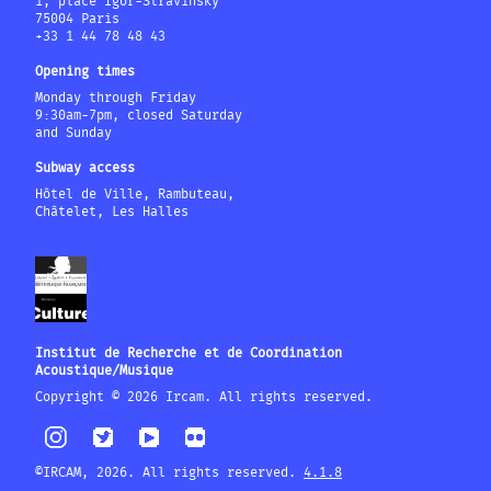
1, place Igor-Stravinsky
75004 Paris
+33 1 44 78 48 43
Opening times
Monday through Friday
9:30am-7pm, closed Saturday
and Sunday
Subway access
Hôtel de Ville, Rambuteau,
Châtelet, Les Halles
Institut de Recherche et de Coordination
Acoustique/Musique
Copyright © 2026 Ircam. All rights reserved.
©IRCAM, 2026. All rights reserved.
4.1.8