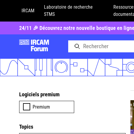
Laboratoire de recherche
Ressource
IRCAM
STMS
documenta
24/11 🎉 Découvrez notre nouvelle boutique en lign
Logiciels premium
Premium
Topics