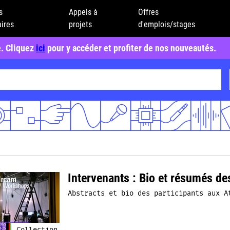
s
Appels à
Offres
ires
projets
d'emplois/stages
e. Cliquez
ici
pour y accéder et profiter de nos nouveautés.
Intervenants : Bio et résumés de
Abstracts et bio des participants aux A