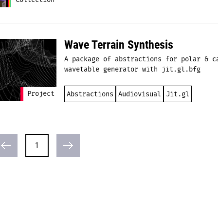
Collection
Wave Terrain Synthesis
A package of abstractions for polar & c
wavetable generator with jit.gl.bfg
Project
Abstractions
Audiovisual
Jit.gl
1