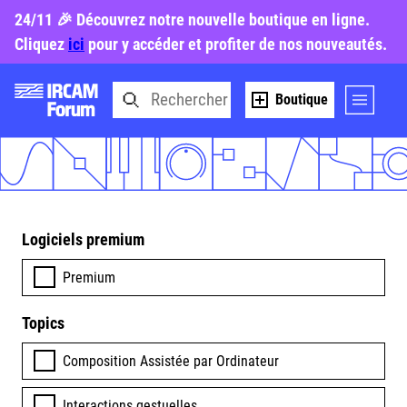
24/11 🎉 Découvrez notre nouvelle boutique en ligne.
Cliquez
ici
pour y accéder et profiter de nos nouveautés.
Boutique
Logiciels premium
Premium
Topics
Composition Assistée par Ordinateur
Interactions gestuelles