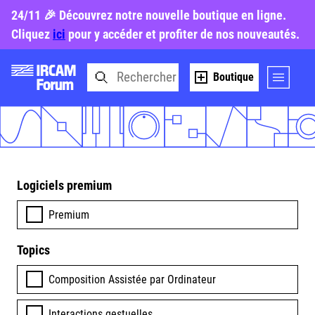
24/11 🎉 Découvrez notre nouvelle boutique en ligne.
Cliquez
ici
pour y accéder et profiter de nos nouveautés.
Boutique
Logiciels premium
Premium
Topics
Composition Assistée par Ordinateur
Interactions gestuelles