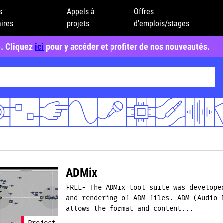
s
Appels à
Offres
ires
projets
d'emplois/stages
e. Cliquez
ici
pour y accéder et profiter de nos nouveautés.
ADMix
FREE- The ADMix tool suite was develope
and rendering of ADM files. ADM (Audio 
allows the format and content...