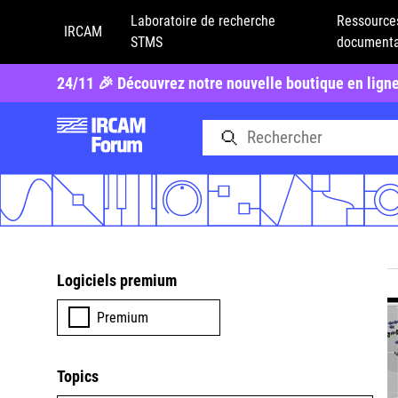
Laboratoire de recherche
Ressource
IRCAM
STMS
documenta
24/11 🎉 Découvrez notre nouvelle boutique en lign
Logiciels premium
Premium
Topics