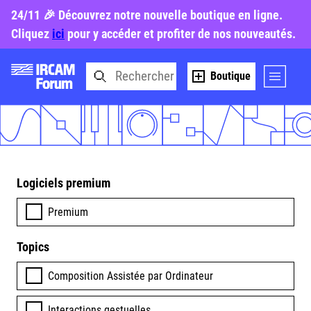
24/11 🎉 Découvrez notre nouvelle boutique en ligne.
Cliquez
ici
pour y accéder et profiter de nos nouveautés.
Boutique
Logiciels premium
Premium
Topics
Composition Assistée par Ordinateur
Interactions gestuelles