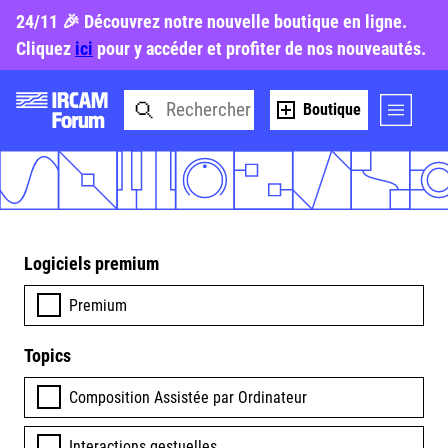
24/11 🎉 Découvrez notre nouvelle boutique en ligne.
Cliquez
ici
pour y accéder et profiter de nos nouveautés.
Boutique
Logiciels premium
Premium
Topics
Composition Assistée par Ordinateur
Interactions gestuelles