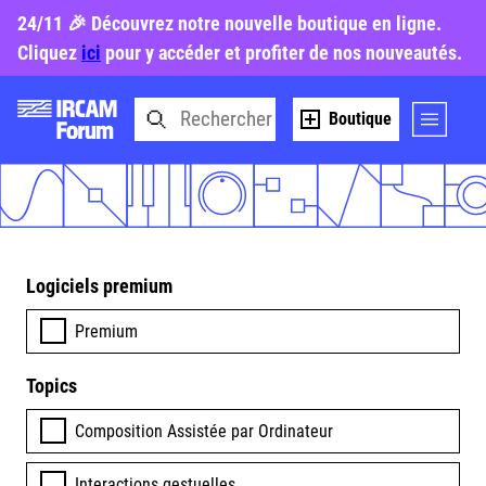
24/11 🎉 Découvrez notre nouvelle boutique en ligne.
Cliquez
ici
pour y accéder et profiter de nos nouveautés.
Boutique
Logiciels premium
Premium
Topics
Composition Assistée par Ordinateur
Interactions gestuelles