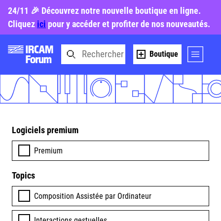
24/11 🎉 Découvrez notre nouvelle boutique en ligne.
Cliquez
ici
pour y accéder et profiter de nos nouveautés.
Boutique
Logiciels premium
Premium
Topics
Composition Assistée par Ordinateur
Interactions gestuelles