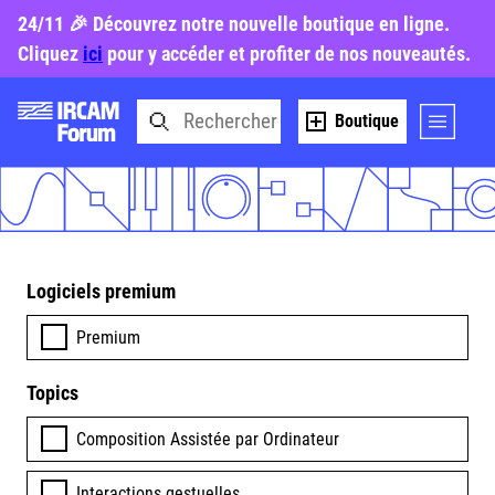
24/11 🎉 Découvrez notre nouvelle boutique en ligne.
Cliquez
ici
pour y accéder et profiter de nos nouveautés.
Boutique
Logiciels premium
Premium
Topics
Composition Assistée par Ordinateur
Interactions gestuelles