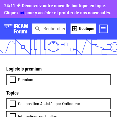
24/11 🎉 Découvrez notre nouvelle boutique en ligne.
Cliquez
ici
pour y accéder et profiter de nos nouveautés.
Boutique
Logiciels premium
Premium
Topics
Composition Assistée par Ordinateur
Interactions gestuelles