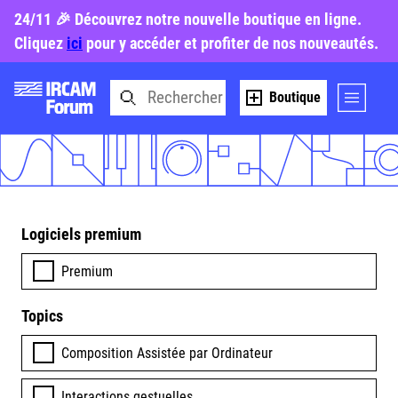
24/11 🎉 Découvrez notre nouvelle boutique en ligne.
Cliquez
ici
pour y accéder et profiter de nos nouveautés.
Boutique
Logiciels premium
Premium
Topics
Composition Assistée par Ordinateur
Interactions gestuelles