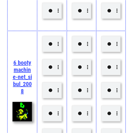
6 booty
machin
e-net_si
bul_200
8