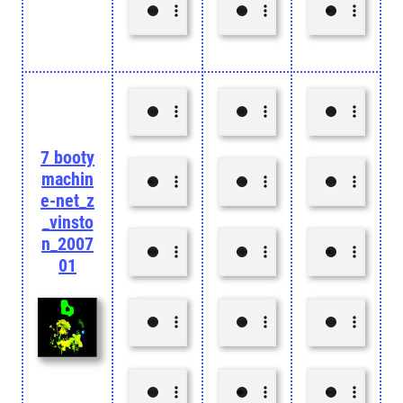
7 booty
machin
e-net_z
_vinsto
n_2007
01