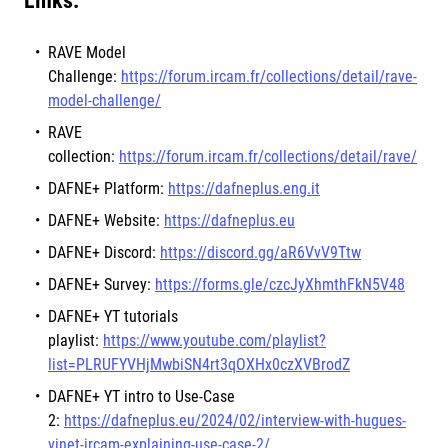
Links:
RAVE Model
Challenge:
https://forum.ircam.fr/collections/detail/rave-
model-challenge/
RAVE
collection:
https://forum.ircam.fr/collections/detail/rave/
DAFNE+ Platform:
https://dafneplus.eng.it
DAFNE+
Website:
https://dafneplus.eu
DAFNE+
Discord:
https://discord.gg/aR6VvV9Ttw
DAFNE+
Survey:
https://forms.gle/czcJyXhmthFkN5V48
DAFNE+
YT tutorials
playlist:
https://www.youtube.com/playlist?
list=PLRUFYVHjMwbiSN4rt3qOXHx0czXVBrodZ
DAFNE+
YT intro to Use-Case
2:
https://dafneplus.eu/2024/02/interview-with-hugues-
vinet-ircam-explaining-use-case-2/