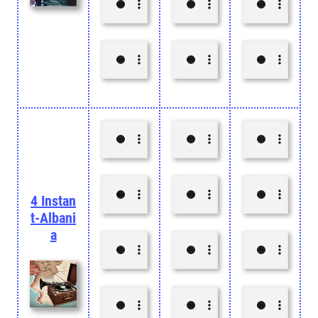
4 Instan
t-Albani
a