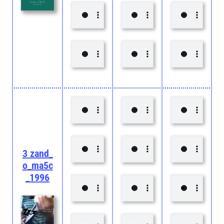
3 zand_
o_ma5c
_1996