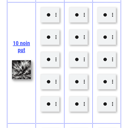
10 noin
put