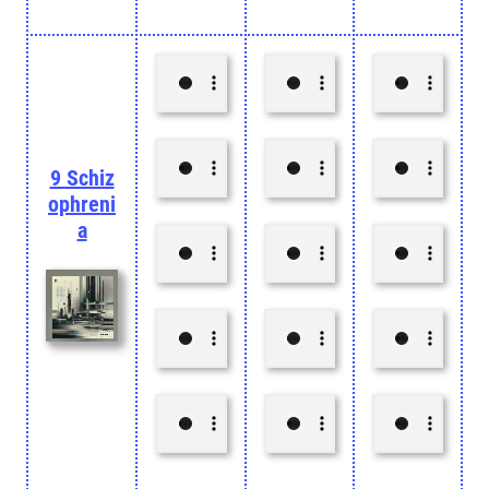
9 Schiz
ophreni
a