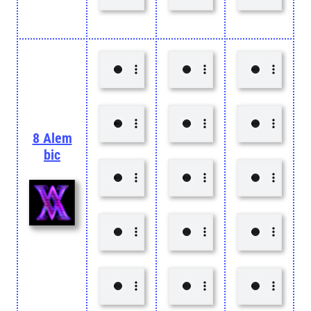
8 Alem
bic