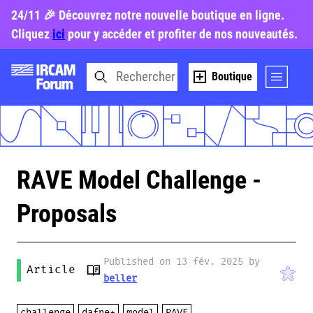
24/11 🎉 Découvrez notre nouvelle boutique en ligne.
Cliquez
ici
pour y accéder et profiter de nos nouveautés.
Boutique
RAVE Model Challenge -
Proposals
Published on 13 fév. 2025 by
Article
beller