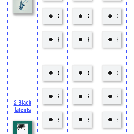
2 Black
latents