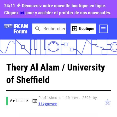
24/11 🎉 Découvrez notre nouvelle boutique en ligne.
Cliquez
ici
pour y accéder et profiter de nos nouveautés.
Boutique
Thery Al Alam / University
of Sheffield
Published on 10 fév. 2020 by
Article
lizgorsen