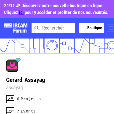
24/11 🎉 Découvrez notre nouvelle boutique en ligne.
Cliquez
ici
pour y accéder et profiter de nos nouveautés.
Boutique
Gerard
Assayag
assayag
6
Projects
7
Events