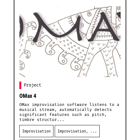
Project
OMax 4
D
OMax improvisation software listens to a
D
musical stream, automatically detects
p
significant features such as pitch,
i
timbre structur...
l
Improvisation
Improvisation, ...