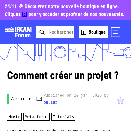
24/11 🎉 Découvrez notre nouvelle boutique en ligne.
Cliquez
ici
pour y accéder et profiter de nos nouveautés.
Boutique
Comment créer un projet ?
Published on 24 jan. 2020 by
Article
beller
Howto
Meta-forum
Tutorials