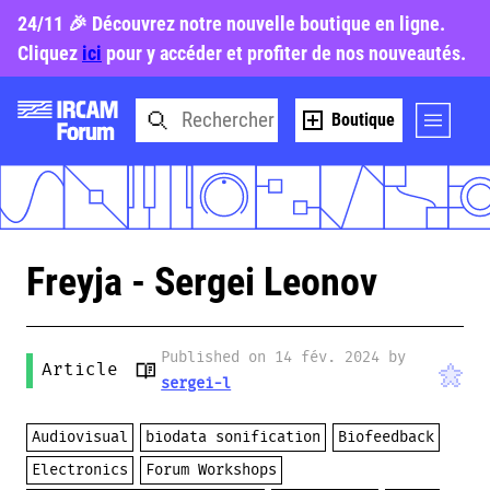
24/11 🎉 Découvrez notre nouvelle boutique en ligne.
Cliquez
ici
pour y accéder et profiter de nos nouveautés.
Boutique
Freyja - Sergei Leonov
Published on 14 fév. 2024 by
Article
sergei-l
Audiovisual
biodata sonification
Biofeedback
Electronics
Forum Workshops