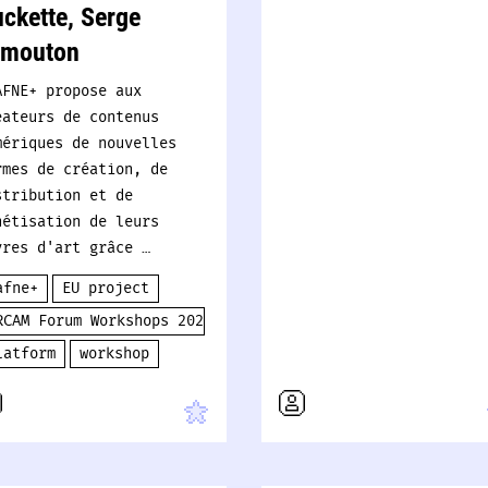
ckette, Serge
emouton
AFNE+ propose aux
éateurs de contenus
mériques de nouvelles
rmes de création, de
stribution et de
nétisation de leurs
vres d'art grâce …
afne+
EU project
RCAM Forum Workshops 2024
latform
workshop