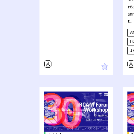
pr
ré
an
t…
A
H
I