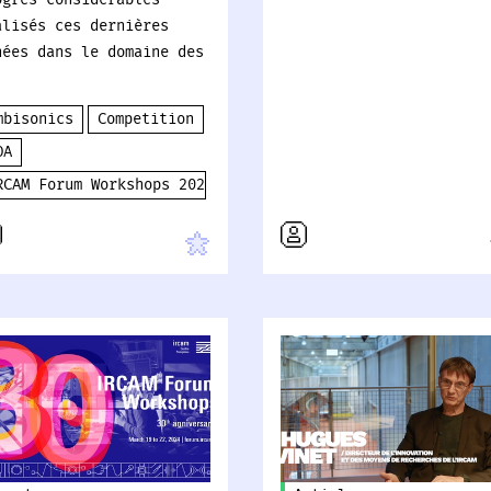
ogrès considérables
alisés ces dernières
nées dans le domaine des
mbisonics
Competition
OA
RCAM Forum Workshops 2024