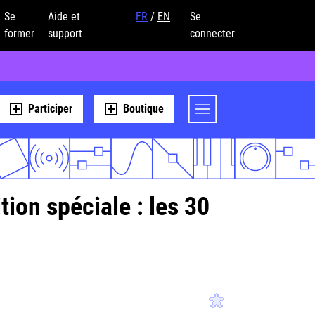
Se
Aide et
FR
/
EN
Se
former
support
connecter
Participer
Boutique
ion spéciale : les 30