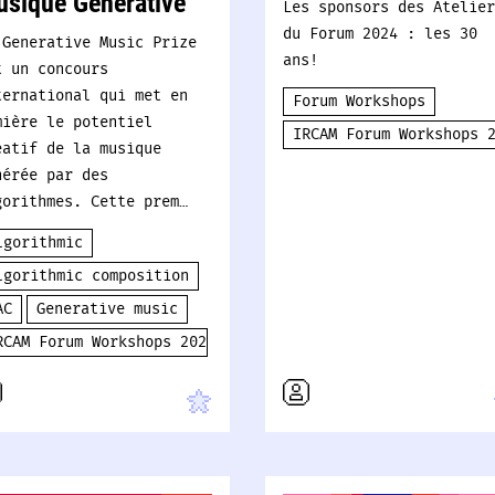
sique Générative
Les sponsors des Atelier
du Forum 2024 : les 30
 Generative Music Prize
ans!
t un concours
ternational qui met en
Forum Workshops
mière le potentiel
IRCAM Forum Workshops 
éatif de la musique
nérée par des
gorithmes. Cette prem…
lgorithmic
lgorithmic composition
AC
Generative music
RCAM Forum Workshops 2024