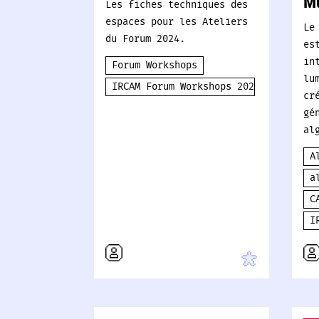
Mu
Les fiches techniques des
espaces pour les Ateliers
Le
du Forum 2024.
es
in
Forum Workshops
lu
IRCAM Forum Workshops 2024
cr
gé
al
A
a
C
I