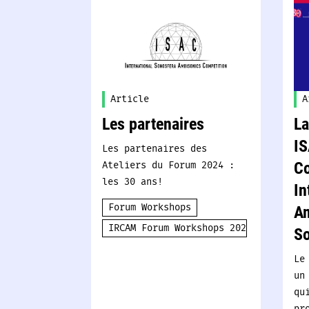
Article
A
Les partenaires
La
IS
Les partenaires des
Ateliers du Forum 2024 :
Co
les 30 ans!
In
Forum Workshops
A
IRCAM Forum Workshops 2024
So
Le
un
qu