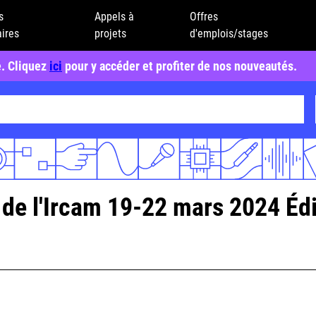
s
Appels à
Offres
ires
projets
d'emplois/stages
e. Cliquez
ici
pour y accéder et profiter de nos nouveautés.
de l'Ircam 19-22 mars 2024 Édit