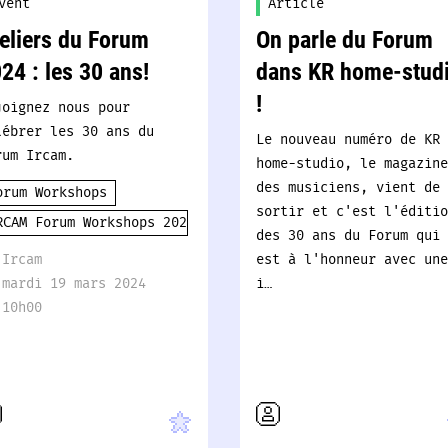
vent
Article
eliers du Forum
On parle du Forum
24 : les 30 ans!
dans KR home-stud
!
joignez nous pour
lébrer les 30 ans du
Le nouveau numéro de KR
rum Ircam.
home-studio, le magazine
des musiciens, vient de
orum Workshops
sortir et c'est l'éditio
RCAM Forum Workshops 2024
des 30 ans du Forum qui
Ircam
est à l'honneur avec une
mardi 19 mars 2024
i…
10h00