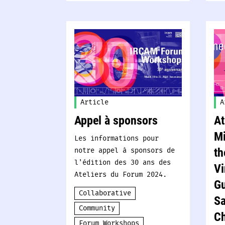
Article
A
Appel à sponsors
At
Mi
Les informations pour
notre appel à sponsors de
th
l'édition des 30 ans des
Vi
Ateliers du Forum 2024.
Gu
Collaborative
Sa
Community
Ch
Forum Workshops