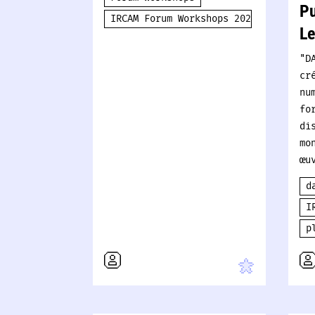
Pu
IRCAM Forum Workshops 2024
L
"D
cr
nu
fo
di
mo
œu
d
I
p