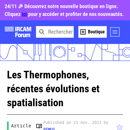
24/11 🎉 Découvrez notre nouvelle boutique en ligne.
Cliquez
ici
pour y accéder et profiter de nos nouveautés.
Boutique
Les Thermophones,
récentes évolutions et
spatialisation
Published on 21 nov. 2021 by
Article
REMUS