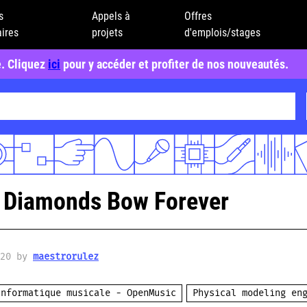
s
Appels à
Offres
ires
projets
d'emplois/stages
e. Cliquez
ici
pour y accéder et profiter de nos nouveautés.
: Diamonds Bow Forever
020 by
maestrorulez
Informatique musicale - OpenMusic
Physical modeling en