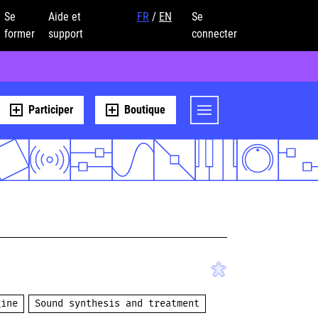
Se
Aide et
FR
/
EN
Se
former
support
connecter
Participer
Boutique
gine
Sound synthesis and treatment