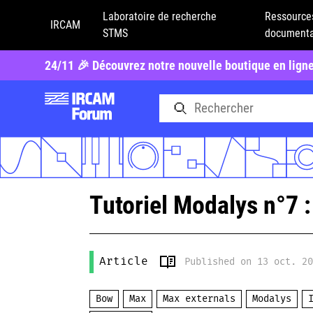
Laboratoire de recherche
Ressource
IRCAM
STMS
documenta
24/11 🎉 Découvrez notre nouvelle boutique en lign
Tutoriel Modalys n°7 
Article
Published on 13 oct. 2
Bow
Max
Max externals
Modalys