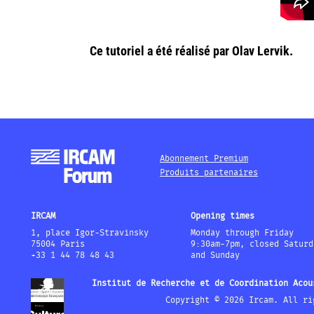
Ce tutoriel a été réalisé par Olav Lervik.
Abonnement Premium
Produits partenaires
IRCAM
Opening times
1, place Igor-Stravinsky
Monday through Friday
75004 Paris
9:30am-7pm, closed Saturd
+33 1 44 78 48 43
and Sunday
Institut de Recherche et de Coordination Acou
Copyright © 2026 Ircam. All ri