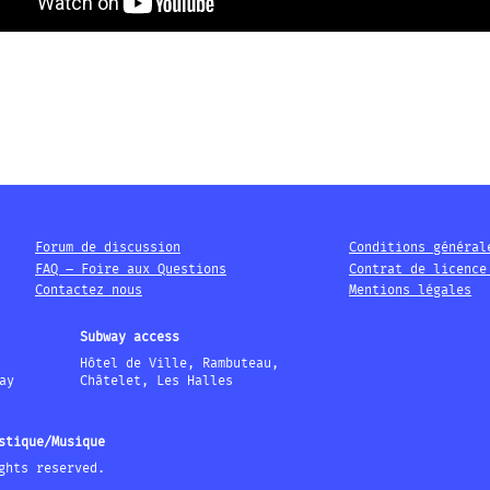
Forum de discussion
Conditions général
FAQ – Foire aux Questions
Contrat de licence
Contactez nous
Mentions légales
Subway access
Hôtel de Ville, Rambuteau,
ay
Châtelet, Les Halles
stique/Musique
ghts reserved.