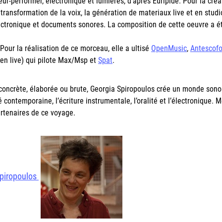
eur-performer, électronique et lumières, d'après Euripide. Pour la créa
transformation de la voix, la génération de materiaux live et en studi
ectronique et documents sonores. La composition de cette oeuvre a é
 Pour la réalisation de ce morceau, elle a
ultisé
OpenMusic
,
Antescof
en live) qui pilote Max/Msp et
Spat
.
et concrète, élaborée ou brute, Georgia Spiropoulos crée un monde son
 contemporaine, l’écriture instrumentale, l’oralité et l’électronique.
rtenaires de ce voyage.
Spiropoulos