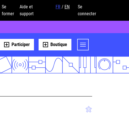
Se
Aide et
FR
/
EN
Se
former
support
connecter
Participer
Boutique