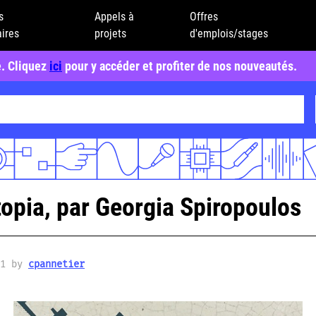
s
Appels à
Offres
ires
projets
d'emplois/stages
e. Cliquez
ici
pour y accéder et profiter de nos nouveautés.
topia, par Georgia Spiropoulos
21 by
cpannetier