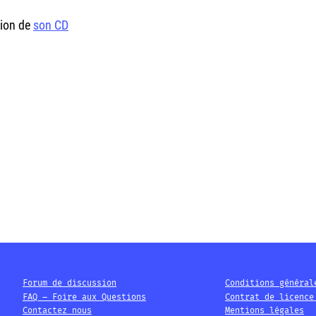
tion de
son CD
Forum de discussion
Conditions général
FAQ – Foire aux Questions
Contrat de licence
Contactez nous
Mentions légales