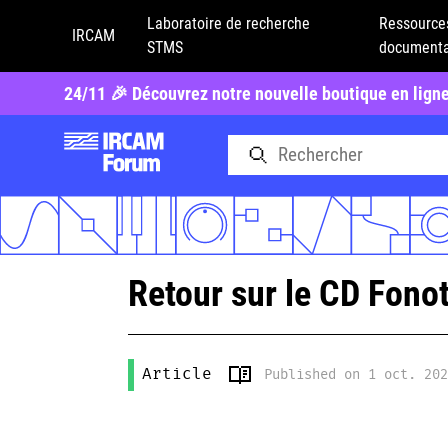
Laboratoire de recherche
Ressource
IRCAM
STMS
documenta
24/11 🎉 Découvrez notre nouvelle boutique en lign
Retour sur le CD Fono
Article
Published on 1 oct. 20