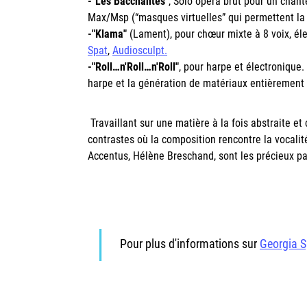
-"Les Bacchantes"
, Solo opéra brut pour un chant
Max/Msp
(“masques virtuelles” qui permettent la 
-"Klama"
(Lament), pour chœur mixte à 8 voix, él
Spat
,
Audiosculpt.
-"Roll…n'Roll…n'Roll"
, pour harpe et électronique.
harpe et la génération de matériaux entièrement 
Travaillant sur une matière à la fois abstraite 
contrastes où la composition rencontre la vocalité
Accentus, Hélène Breschand, sont les précieux pa
Pour plus d'informations sur
Georgia 