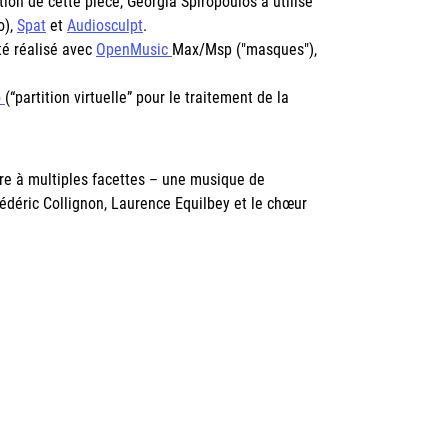
tion de cette pièce, Georgia Spiropoulos a utilisé
o),
Spat
et
Audiosculpt
.
té réalisé avec
OpenMusic
Max/Msp ("
masques")
,
o
(“partition virtuelle” pour le traitement de la
ore à multiples facettes – une musique de
 Médéric Collignon, Laurence Equilbey et le chœur