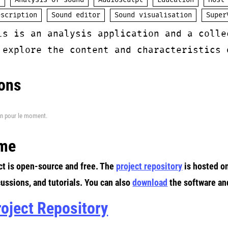
s
Analysis of sound
Audiosculpt
Education
Host
escription
Sound editor
Sound visualisation
Super
ls is an analysis application and a colle
 explore the content and characteristics 
ons
n pour le moment.
me
ct is open-source and free. The
project repository
is hosted o
cussions, and tutorials. You can also
download
the software an
roject Repository