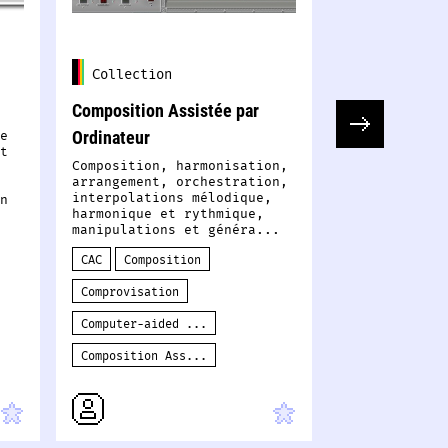
Collection
Collection
Composition Assistée par
Technologies 
e
Ordinateur
Toutes les t
t
issues de l'I
Composition, harmonisation,
téléchargeme
arrangement, orchestration,
interpolations mélodique,
n
harmonique et rythmique,
manipulations et généra...
CAC
Composition
Comprovisation
Computer-aided ...
Composition Ass...