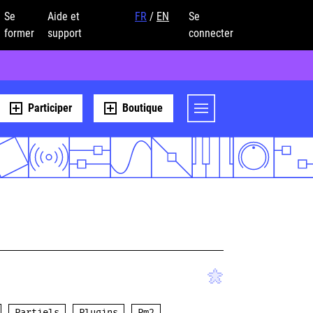
Se
Aide et
FR
/
EN
Se
former
support
connecter
Participer
Boutique