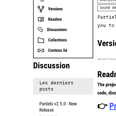
Analysi
Sound d
Versions
Partie
Readme
you to
Discussions
Collections
Versi
Contenu lié
Aucune versio
Discussion
Read
Les derniers
The proje
posts
code, dis
Partiels v2.5.0 - New
👉
P
Release