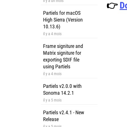
il y a un mois
👉
D
Partiels for macOS
High Sierra (Version
10.13.6)
il y a 4 mois
Frame signiture and
Matrix signiture for
exporting SDIF file
using Partiels
il y a 4 mois
Partiels v2.0.0 with
Sonoma 14.2.1
il y a 5 mois
Partiels v2.4.1 - New
Release
il y a 5 mois