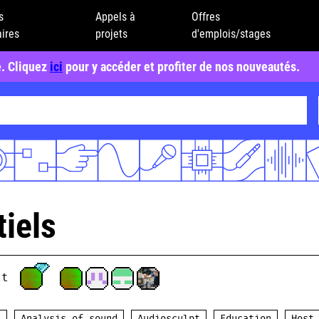
s
Appels à
Offres
ires
projets
d'emplois/stages
e. Cliquez
ici
pour y accéder et profiter de nos nouveautés.
tiels
ct