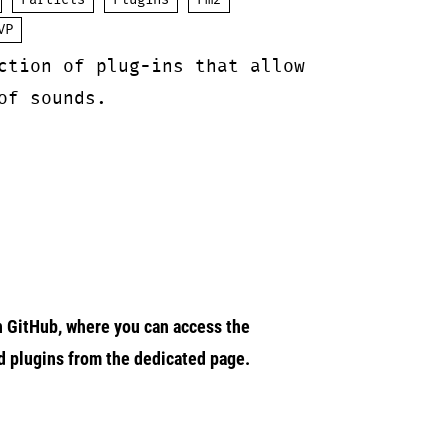
Partiels
Plugins
Pm2
VP
ction of plug-ins that allow
of sounds.
n GitHub, where you can access the
d plugins from the dedicated page.