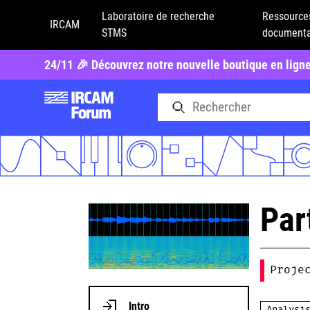
Laboratoire de recherche
Ressource
IRCAM
STMS
documenta
24/11 🎉 Découvrez notre nouvelle boutique en lign
Par
Proje
Intro