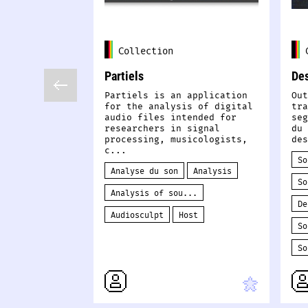
Collection
Partiels
Des
Partiels is an application
Out
for the analysis of digital
tra
audio files intended for
seg
researchers in signal
du 
processing, musicologists,
des
c...
So
Analyse du son
Analysis
So
Analysis of sou...
De
Audiosculpt
Host
So
So