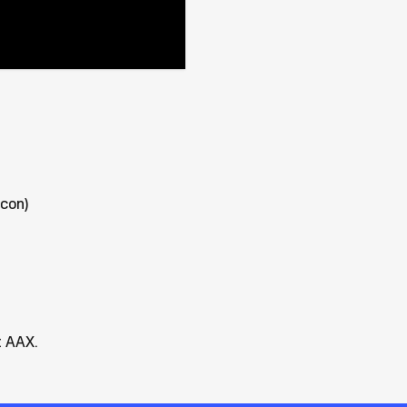
icon)
t AAX.