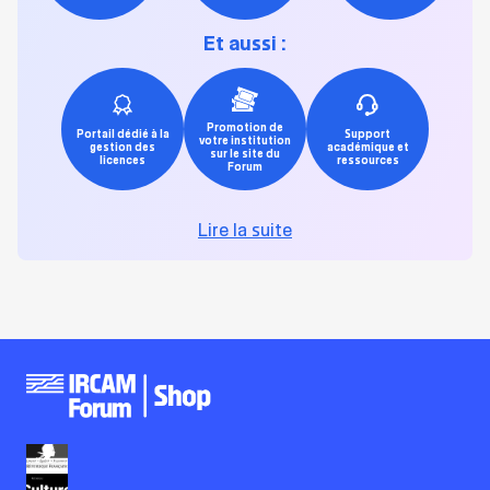
Et aussi :
Promotion de
Portail dédié à la
Support
votre institution
gestion des
académique et
sur le site du
licences
ressources
Forum
Lire la suite