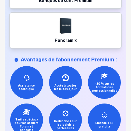
Banques de sons Premium
Panoramix
Avantages de l’abonnement Premium :
-30 % sur les
Assistance
Accès à toutes
formations
technique
les mises à jour
professionnelles
Tarifs spéciaux
Réductions sur
pour les ateliers
Licence TS2
les logiciels
Forum et
gratuite
partenaires
concerts